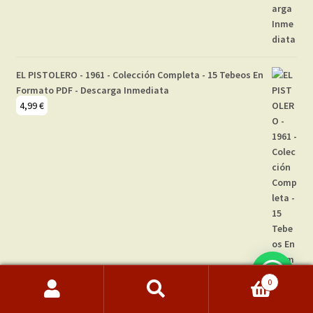
EL PISTOLERO - 1961 - Colección Completa - 15 Tebeos En
Formato PDF - Descarga Inmediata
4,99
€
0
Buscar
Buscar