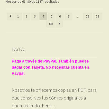
Ordenado
Mostrando 61–80 de 1187 resultados
por
los
1
2
3
4
5
6
7
…
58
59
últimos
60
PAYPAL
Paga a través de PayPal. También puedes
pagar con Tarjeta. No necesitas cuenta en
Paypal.
Nosotros te ofrecemos copias en PDF, para
que conserves tus cómics originales a
buen recaudo. Pero…