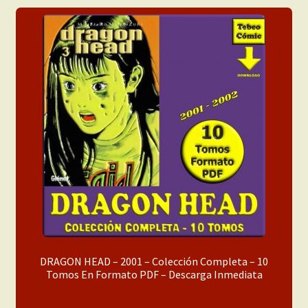
Inéditas
Libros
Manga
Nuestros Tebeos
Para Chicas
Para Chicas y Chicos
Para Chicos
DRAGON HEAD – 2001 – Colección Completa – 10
Revistas
Tomos En Formato PDF – Descarga Inmediata
USA Original