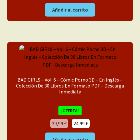
Añadir al carrito
BAD GIRLS – Vol. 6 – Cómic Porno 3D – En Inglés –
Colección De 30 Libros En Formato PDF – Descarga
Inmediata
¡OFERTA!
El
El
29,99
€
24,99
€
precio
precio
original
actual
Añadir al carrito