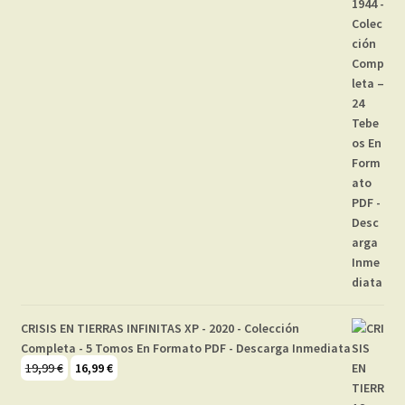
CRISIS EN TIERRAS INFINITAS XP - 2020 - Colección
Completa - 5 Tomos En Formato PDF - Descarga Inmediata
El
El
19,99
€
16,99
€
precio
precio