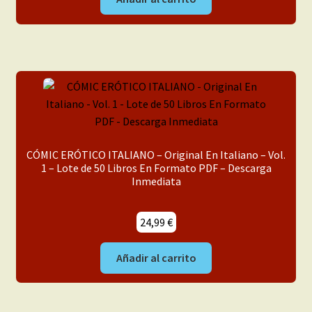
era:
es:
29,99 €.
24,99 €.
CÓMIC ERÓTICO ITALIANO – Original En Italiano – Vol.
1 – Lote de 50 Libros En Formato PDF – Descarga
Inmediata
24,99
€
Añadir al carrito