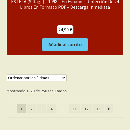
ESTELA (Sillage) – 1998 – En Español – Colección De 24
Libros En Formato PDF – Descarga Inmediata
24,99
€
Añadir al carrito
Ordenado
Mostrando 1–20 de 250 resultados
por
los
1
2
3
4
…
11
12
13
últimos