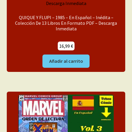
Inéditas
QUIQUE Y FLUPI – 1985 – En Español – Inédita –
Libros
Colección De 13 Libros En Formato PDF – Descarga
Inmediata
Manga
16,99
€
Nuestros Tebeos
Añadir al carrito
Para Chicas
Para Chicas y Chicos
Para Chicos
Revistas
USA Original