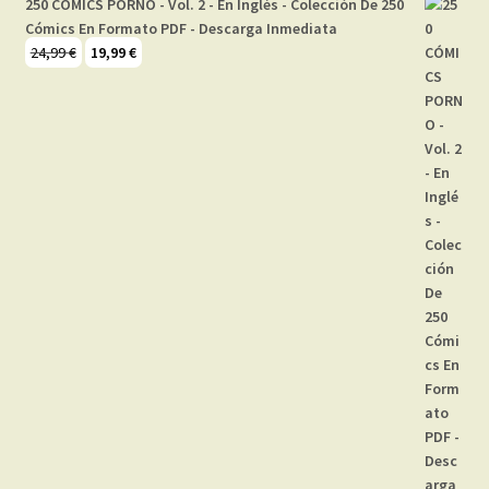
250 CÓMICS PORNO - Vol. 2 - En Inglés - Colección De 250
Cómics En Formato PDF - Descarga Inmediata
El
El
24,99
€
19,99
€
precio
precio
original
actual
era:
es:
24,99 €.
19,99 €.