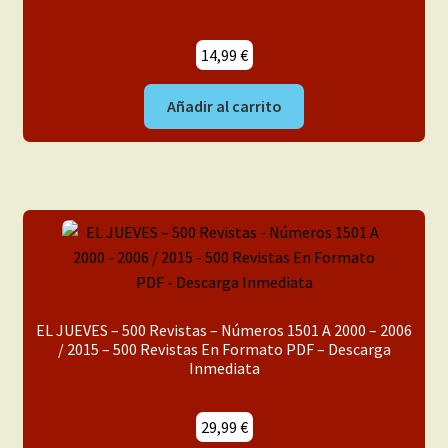
Franco-Belga
14,99
€
Adultos
Añadir al carrito
Porno 3D
Inéditas
Expandi
Demos
el
menú
Mi cuenta
hijo
EL JUEVES – 500 Revistas – Números 1501 A 2000 – 2006
/ 2015 – 500 Revistas En Formato PDF – Descarga
Inmediata
29,99
€