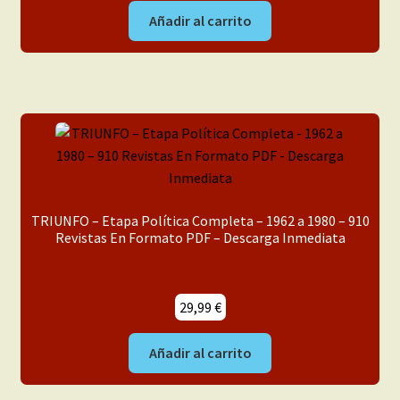
original
actual
Añadir al carrito
era:
es:
49,99 €.
39,99 €.
TRIUNFO – Etapa Política Completa – 1962 a 1980 – 910
Revistas En Formato PDF – Descarga Inmediata
29,99
€
Añadir al carrito