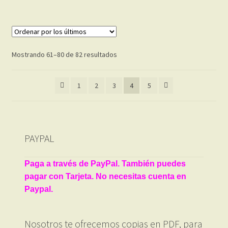
Ordenado
Mostrando 61–80 de 82 resultados
por
los
1
2
3
4
5
últimos
PAYPAL
Paga a través de PayPal. También puedes
pagar con Tarjeta. No necesitas cuenta en
Paypal.
Nosotros te ofrecemos copias en PDF, para