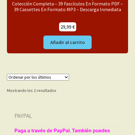
Colección Completa – 39 Fascículos En Formato PDF –
39 Cassettes En Formato MP3 – Descarga Inmediata
29,99
€
Añadir al carrito
Ordenado
Mostrando los 2 resultados
por
los
últimos
PAYPAL
Paga a través de PayPal. También puedes