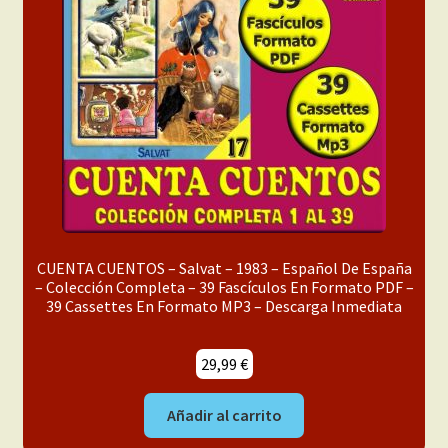
menú
Mi cuenta
hijo
CUENTA CUENTOS – Salvat – 1983 – Español De España
– Colección Completa – 39 Fascículos En Formato PDF –
39 Cassettes En Formato MP3 – Descarga Inmediata
29,99
€
Añadir al carrito