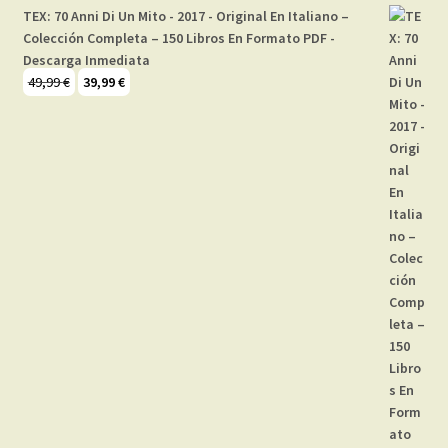
TEX: 70 Anni Di Un Mito - 2017 - Original En Italiano –
Colección Completa – 150 Libros En Formato PDF -
Descarga Inmediata
El
El
49,99
€
39,99
€
precio
precio
original
actual
era:
es:
49,99 €.
39,99 €.