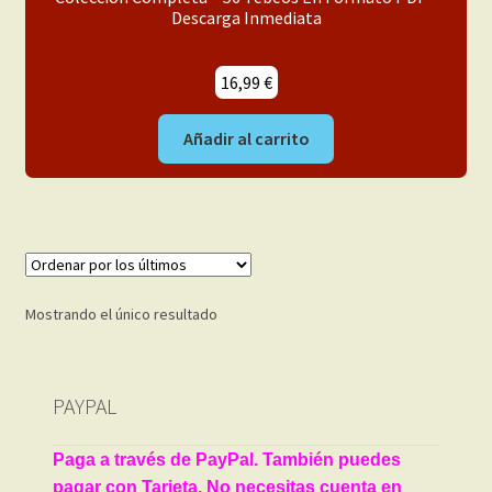
menú
Descarga Inmediata
Mi cuenta
hijo
16,99
€
Añadir al carrito
Mostrando el único resultado
PAYPAL
Paga a través de PayPal. También puedes
pagar con Tarjeta. No necesitas cuenta en