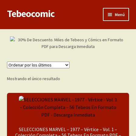
Tebeocomic
Ir
Ir
Menú
a
al
la
contenido
Inicio
navegación
Expandi
Categorías
el
menú
Franco-Belga
hijo
Adultos
Mostrando el único resultado
Porno 3D
Inéditas
Expandi
Demos
SELECCIONES MARVEL – 1977 – Vértice – Vol. 1 –
el
Colección Completa – 56 Tebeos En Formato PDF –