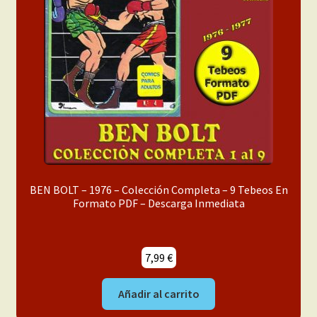
menú
Mi cuenta
hijo
BEN BOLT – 1976 – Colección Completa – 9 Tebeos En
Formato PDF – Descarga Inmediata
7,99
€
Añadir al carrito