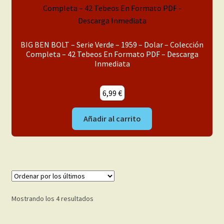
BIG BEN BOLT – Serie Verde – 1959 – Dolar – Colección
Completa – 42 Tebeos En Formato PDF – Descarga
Inmediata
6,99
€
Añadir al carrito
Ordenado
Mostrando los 4 resultados
por
los