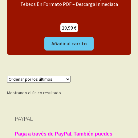
menú
Tebeos En Formato PDF – Descarga Inmediata
Mi cuenta
hijo
19,99
€
Añadir al carrito
Mostrando el único resultado
PAYPAL
Paga a través de PayPal. También puedes