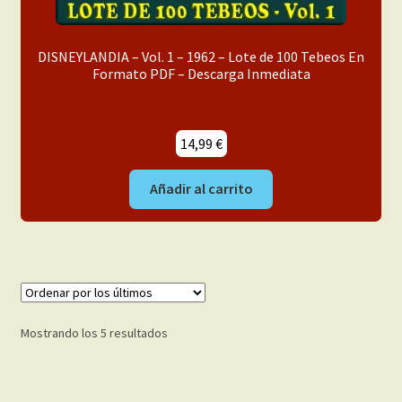
DISNEYLANDIA – Vol. 1 – 1962 – Lote de 100 Tebeos En
Formato PDF – Descarga Inmediata
14,99
€
Añadir al carrito
Ordenado
Mostrando los 5 resultados
por
los
últimos