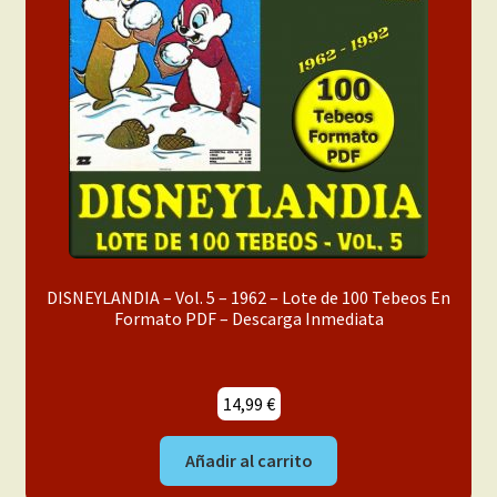
menú
Mi cuenta
hijo
DISNEYLANDIA – Vol. 5 – 1962 – Lote de 100 Tebeos En
Formato PDF – Descarga Inmediata
14,99
€
Añadir al carrito