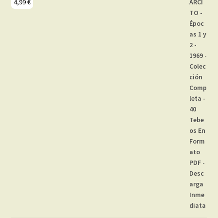
4,99
€