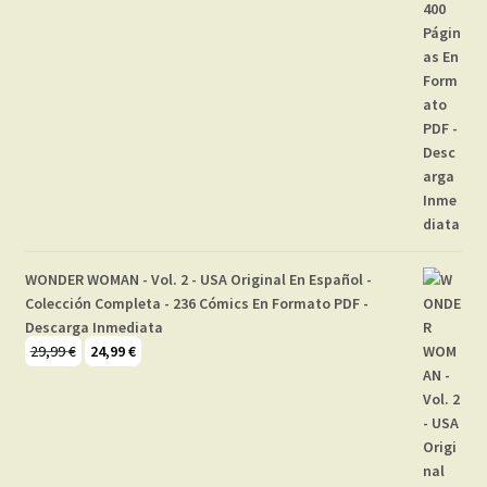
WONDER WOMAN - Vol. 2 - USA Original En Español -
Colección Completa - 236 Cómics En Formato PDF -
Descarga Inmediata
El
El
29,99
€
24,99
€
precio
precio
original
actual
era:
es:
29,99 €.
24,99 €.