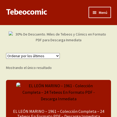
Tebeocomic
Ir
Ir
Menú
a
al
la
contenido
Inicio
navegación
Expandi
Categorías
el
menú
Franco-Belga
hijo
Adultos
Mostrando el único resultado
Porno 3D
Inéditas
Expandi
Demos
EL LEÓN MARINO – 1961 – Colección Completa – 24
el
Tebeos En Formato PDF – Descarga Inmediata