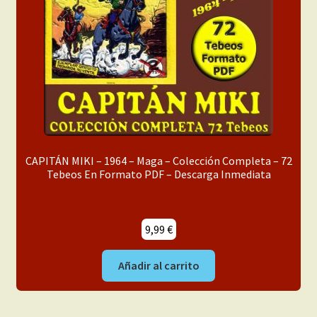
menú
Mi cuenta
hijo
CAPITÁN MIKI – 1964 – Maga – Colección Completa – 72
Tebeos En Formato PDF – Descarga Inmediata
9,99
€
Añadir al carrito