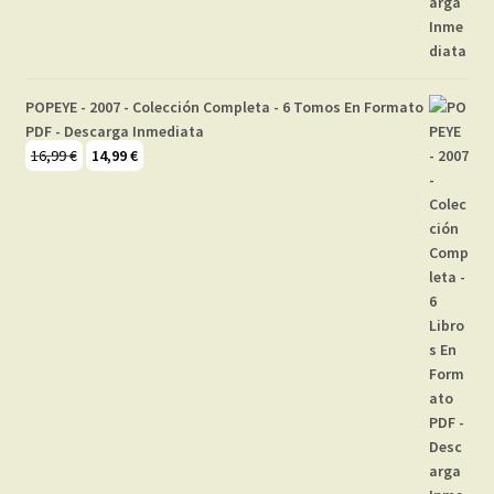
POPEYE - 2007 - Colección Completa - 6 Tomos En Formato
PDF - Descarga Inmediata
El
El
16,99
€
14,99
€
precio
precio
original
actual
era:
es:
16,99 €.
14,99 €.