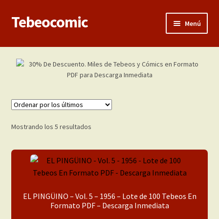
Tebeocomic
Ir
Ir
Menú
a
al
la
contenido
Inicio
navegación
Expandi
Categorías
el
menú
Franco-Belga
hijo
Adultos
Ordenado
Mostrando los 5 resultados
por
los
Porno 3D
últimos
Inéditas
EL PINGÜINO – Vol. 5 – 1956 – Lote de 100 Tebeos En
Expandi
Demos
Formato PDF – Descarga Inmediata
el