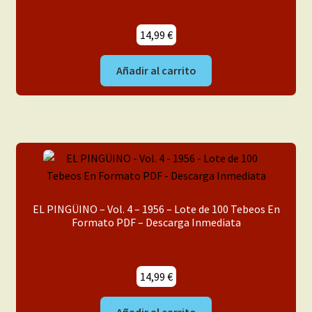
menú
Mi cuenta
hijo
14,99
€
Añadir al carrito
EL PINGÜINO – Vol. 4 – 1956 – Lote de 100 Tebeos En
Formato PDF – Descarga Inmediata
14,99
€
Añadir al carrito