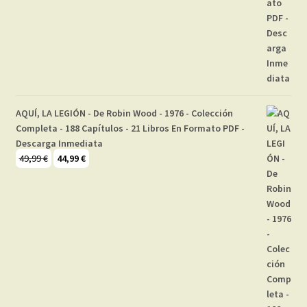
AQUÍ, LA LEGIÓN - De Robin Wood - 1976 - Colección
Completa - 188 Capítulos - 21 Libros En Formato PDF -
Descarga Inmediata
El
El
49,99
€
44,99
€
precio
precio
original
actual
era:
es:
49,99 €.
44,99 €.