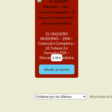
EL VAQUERO
MODERNO – 1950 –
Colección Completa –
10 Tebeos En
Formato PDF –
Descarga Inmediata
5,99
€
Añadir al carrito
Mostrando el ú