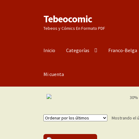
Tebeocomic
Ir
Ir
a
al
Tebeos y Cómics En Formato PDF
la
contenido
navegación
Inicio
Categorías
Franco-Belga
Mi cuenta
Mostrando el ú