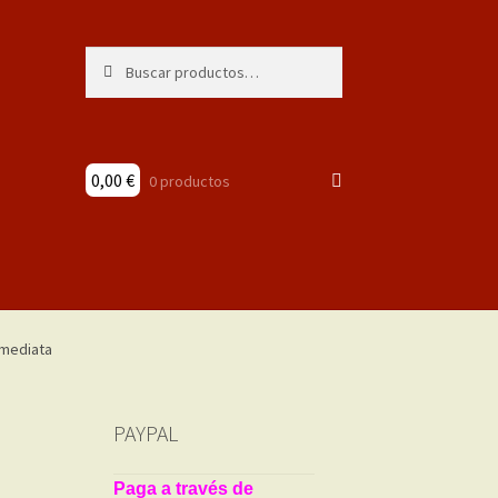
Buscar
Buscar
por:
0,00
€
0 productos
PAYPAL
Paga a través de