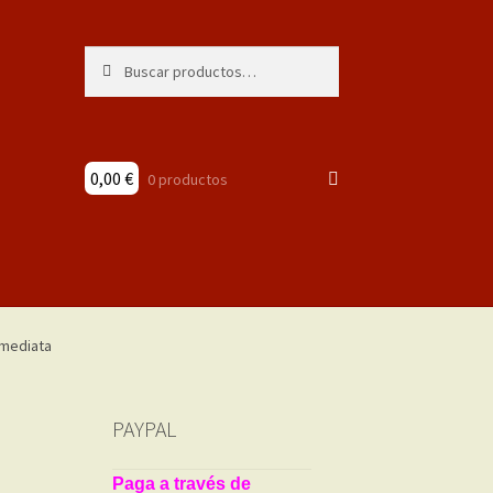
Buscar
Buscar
por:
0,00
€
0 productos
PAYPAL
Paga a través de