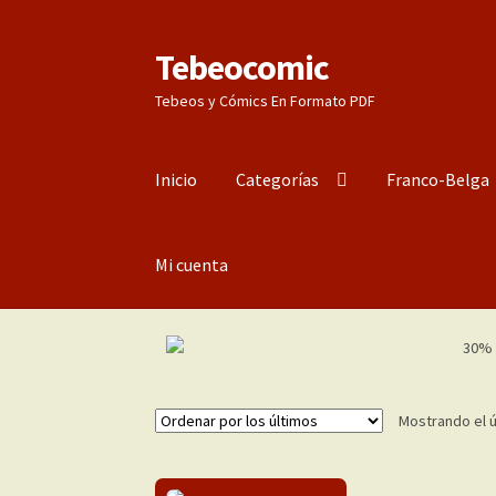
Tebeocomic
Ir
Ir
a
al
Tebeos y Cómics En Formato PDF
la
contenido
navegación
Inicio
Categorías
Franco-Belga
Mi cuenta
Mostrando el ú