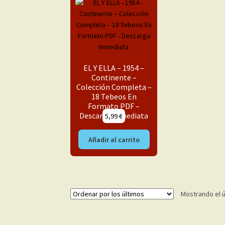
EL Y ELLA – 1954 –
Continente –
Colección Completa –
18 Tebeos En
Formato PDF –
Descarga Inmediata
5,99
€
Añadir al carrito
Mostrando el ú