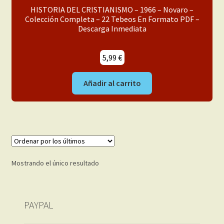
menú
Mi cuenta
HISTORIA DEL CRISTIANISMO – 1966 – Novaro –
hijo
Colección Completa – 22 Tebeos En Formato PDF –
Descarga Inmediata
5,99
€
Añadir al carrito
Mostrando el único resultado
PAYPAL