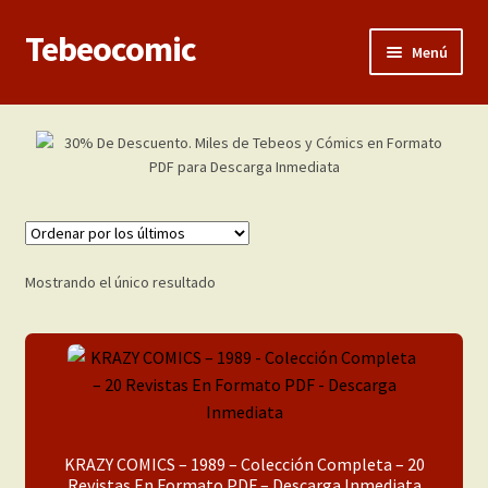
Tebeocomic
Ir
Ir
Menú
a
al
la
contenido
Inicio
navegación
Expandi
Categorías
el
menú
Franco-Belga
hijo
Adultos
Mostrando el único resultado
Porno 3D
Inéditas
Expandi
Demos
KRAZY COMICS – 1989 – Colección Completa – 20
el
Revistas En Formato PDF – Descarga Inmediata