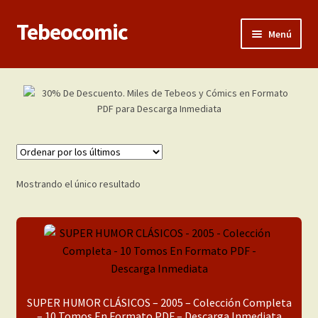
Tebeocomic
Ir
Ir
Menú
a
al
la
contenido
Inicio
navegación
Expandi
Categorías
el
menú
Franco-Belga
hijo
Adultos
Mostrando el único resultado
Porno 3D
Inéditas
Expandi
Demos
SUPER HUMOR CLÁSICOS – 2005 – Colección Completa
el
– 10 Tomos En Formato PDF – Descarga Inmediata