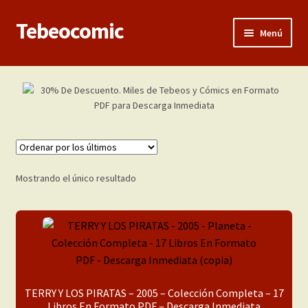
Tebeocomic
Ir
Ir
Menú
a
al
la
contenido
Inicio
navegación
Expandi
Categorías
el
menú
Franco-Belga
hijo
Adultos
Mostrando el único resultado
Porno 3D
Inéditas
Expandi
Demos
TERRY Y LOS PIRATAS – 2005 – Colección Completa – 17
el
Libros En Formato PDF – Descarga Inmediata