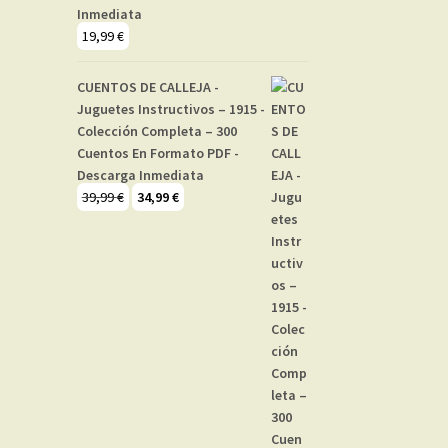
Inmediata
19,99
€
CUENTOS DE CALLEJA -
Juguetes Instructivos – 1915 -
Colección Completa – 300
Cuentos En Formato PDF -
Descarga Inmediata
El
El
39,99
€
34,99
€
precio
precio
original
actual
era:
es:
39,99 €.
34,99 €.