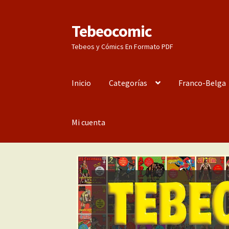
Tebeocomic
Ir
Ir
a
al
Tebeos y Cómics En Formato PDF
la
contenido
navegación
Inicio
Categorías
Franco-Belga
Mi cuenta