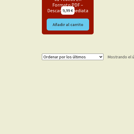
Formato PDF –
Descarga Inmediata
9,99
€
Añadir al carrito
Mostrando el ú