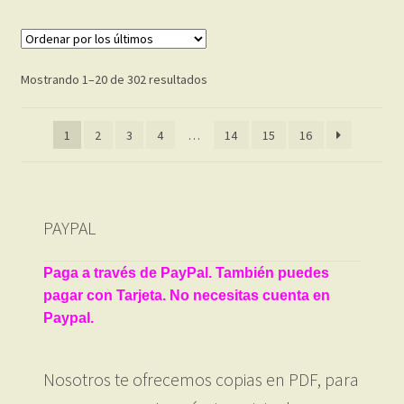
Ordenado
Mostrando 1–20 de 302 resultados
por
los
1
2
3
4
…
14
15
16
últimos
PAYPAL
Paga a través de PayPal. También puedes
pagar con Tarjeta. No necesitas cuenta en
Paypal.
Nosotros te ofrecemos copias en PDF, para