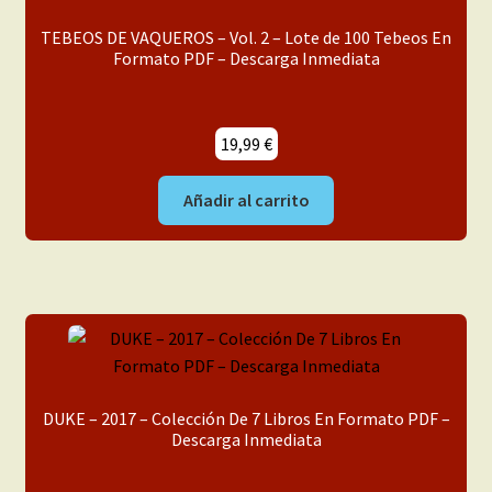
menú
Mi cuenta
TEBEOS DE VAQUEROS – Vol. 2 – Lote de 100 Tebeos En
hijo
Formato PDF – Descarga Inmediata
19,99
€
Añadir al carrito
DUKE – 2017 – Colección De 7 Libros En Formato PDF –
Descarga Inmediata