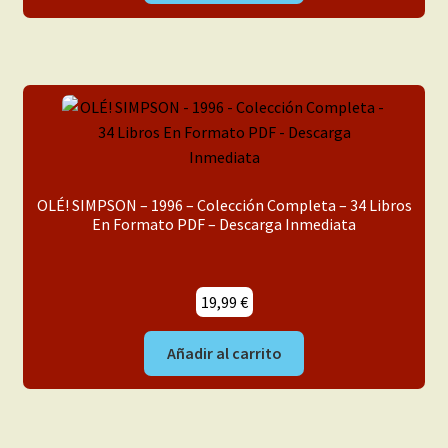
era:
es:
29,99 €.
24,99 €.
OLÉ! SIMPSON – 1996 – Colección Completa – 34 Libros
En Formato PDF – Descarga Inmediata
19,99
€
Añadir al carrito