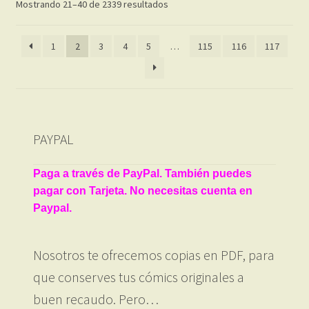
Ordenado
Mostrando 21–40 de 2339 resultados
por
los
1
2
3
4
5
…
115
116
117
últimos
PAYPAL
Paga a través de PayPal. También puedes
pagar con Tarjeta. No necesitas cuenta en
Paypal.
Nosotros te ofrecemos copias en PDF, para
que conserves tus cómics originales a
buen recaudo. Pero…