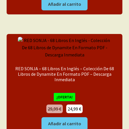
Añadir al carrito
RED SONJA – 68 Libros En Inglés – Colección De 68
Libros de Dynamite En Formato PDF – Descarga
Inmediata
¡OFERTA!
El
El
29,99
€
24,99
€
precio
precio
original
actual
Añadir al carrito