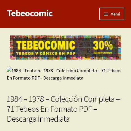
Tebeocomic
Ir
Ir
Menú
a
al
la
contenido
Inicio
navegación
Expandi
Categorías
el
menú
Franco-Belga
hijo
Adultos
Porno 3D
1984 – 1978 – Colección Completa –
Inéditas
71 Tebeos En Formato PDF –
Descarga Inmediata
Expandi
Demos
el