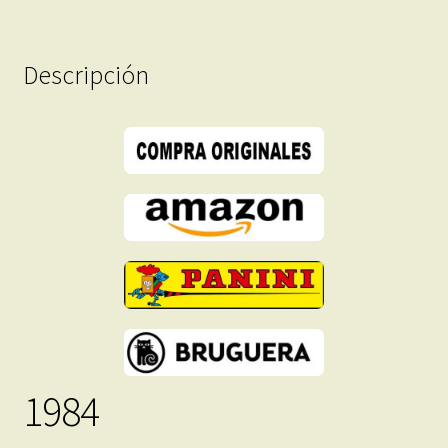
PDF
-
Descarga
Descripción
Inmediata
cantidad
1984