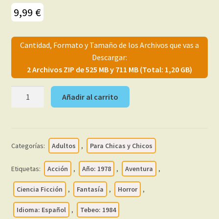
menú
Mi cuenta
9,99
€
hijo
Cantidad, Formato y Tamaño de los Archivos que vas a
Descargar:
2 Archivos ZIP de 525 MB y 711 MB (Total: 1,20 GB)
1984
Añadir al carrito
-
1978
-
Colección
Categorías:
Adultos
,
Para Chicas y Chicos
Completa
–
Etiquetas:
Acción
,
Año: 1978
,
Aventura
,
71
Tebeos
Ciencia Ficción
,
Fantasía
,
Horror
,
En
Idioma: Español
,
Tebeo: 1984
Formato