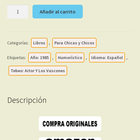
AITOR
Añadir al carrito
Y
LOS
VASCONES
–
Categorías:
Libros
,
Para Chicas y Chicos
1985
-
Etiquetas:
Año: 1985
,
Humorístico
,
Idioma: Español
,
Colección
Completa
Tebeo: Aitor Y Los Vascones
–
2
Libros
Descripción
En
Formato
PDF
-
Descarga