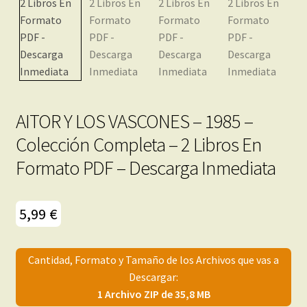
menú
Mi cuenta
hijo
AITOR Y LOS VASCONES – 1985 –
Colección Completa – 2 Libros En
Formato PDF – Descarga Inmediata
5,99
€
Cantidad, Formato y Tamaño de los Archivos que vas a
Descargar:
1 Archivo ZIP de 35,8 MB