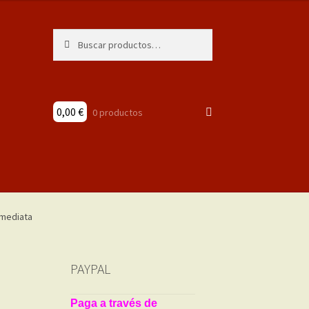
Buscar
Buscar
por:
0,00
€
0 productos
PAYPAL
Paga a través de