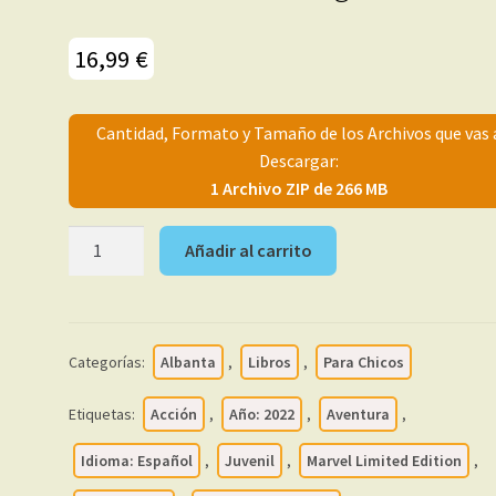
16,99
€
Cantidad, Formato y Tamaño de los Archivos que vas 
Descargar:
1 Archivo ZIP de 266 MB
BIBLIOTECA
Añadir al carrito
ALPHA
FLIGHT
-
2022
Categorías:
Albanta
,
Libros
,
Para Chicos
-
Colección
Etiquetas:
Acción
,
Año: 2022
,
Aventura
,
Completa
–
Idioma: Español
,
Juvenil
,
Marvel Limited Edition
,
6