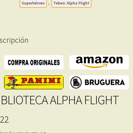
Superhéroes
,
Tebeo: Alpha Flight
Tomos
En
Formato
PDF
-
scripción
Descarga
Inmediata
cantidad
IBLIOTECA ALPHA FLIGHT
22