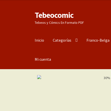
Tebeocomic
Ir
Ir
a
al
Tebeos y Cómics En Formato PDF
la
contenido
navegación
Inicio
Categorías
Franco-Belga
Mi cuenta