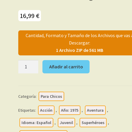
16,99
€
Cantidad, Formato y Tamaño de los Archivos que vas 
Descargar:
1 Archivo ZIP de 561 MB
CAPITAN
Añadir al carrito
AMERICA
-
Vértice
1975
Categoría:
Para Chicos
Vol.
3
Etiquetas:
Acción
,
Año: 1975
,
Aventura
,
–
Colección
Idioma: Español
,
Juvenil
,
Superhéroes
,
Completa