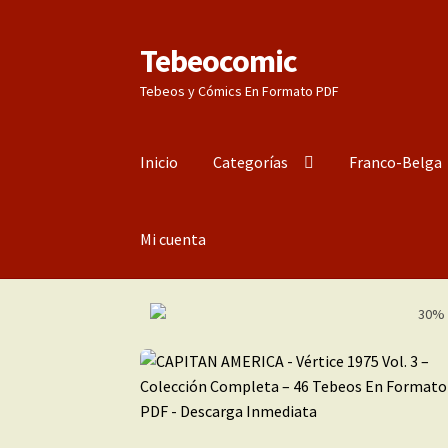
Tebeocomic
Ir
Ir
a
al
Tebeos y Cómics En Formato PDF
la
contenido
navegación
Inicio
Categorías
Franco-Belga
Mi cuenta