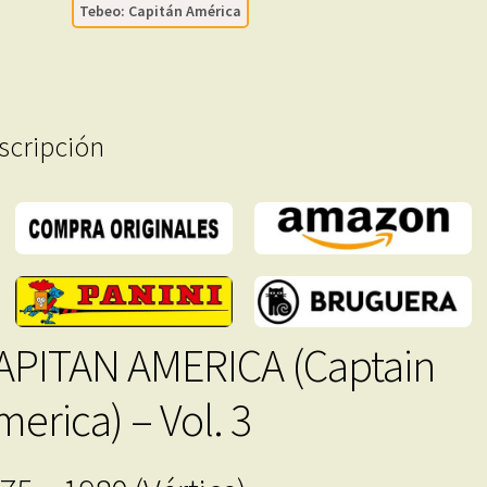
Tebeo: Capitán América
–
46
Tebeos
En
Formato
scripción
PDF
-
Descarga
Inmediata
cantidad
APITAN AMERICA (Captain
merica) – Vol. 3