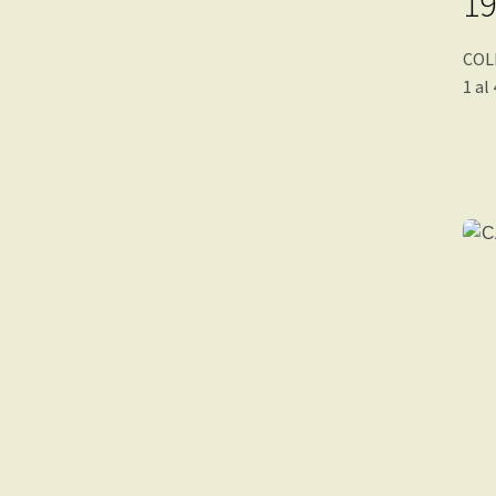
19
COL
1 al