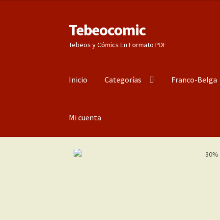
Tebeocomic
Ir
Ir
a
al
Tebeos y Cómics En Formato PDF
la
contenido
navegación
Inicio
Categorías
Franco-Belga
Mi cuenta