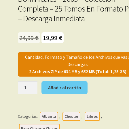
Completa – 25 Tomos En Formato 
– Descarga Inmediata
El
El
24,99
€
19,99
€
precio
precio
original
actual
Cantidad, Formato y Tamaño de los Archivos que vas 
Descargar:
era:
es:
2 Archivos ZIP de 634 MB y 652 MB (Total: 1,25 GB)
24,99 €.
19,99 €.
CARLITOS
Añadir al carrito
Y
SNOOPY
-
Tiras
Categorías:
Albanta
,
Chester
,
Libros
,
Diarias
y
Para Chicas y Chicos