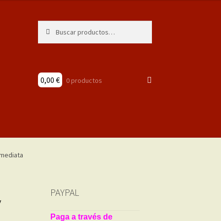
Buscar
Buscar
por:
0,00
€
0 productos
PAYPAL
y
Paga a través de