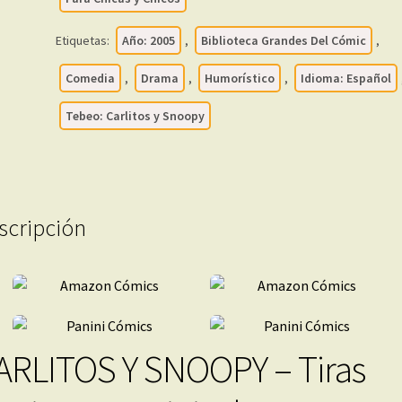
Dominicales
-
Etiquetas:
Año: 2005
,
Biblioteca Grandes Del Cómic
,
2005
Comedia
,
Drama
,
Humorístico
,
Idioma: Español
–
Colección
Tebeo: Carlitos y Snoopy
Completa
–
25
Tomos
En
scripción
Formato
PDF
-
Descarga
Inmediata
cantidad
ARLITOS Y SNOOPY – Tiras