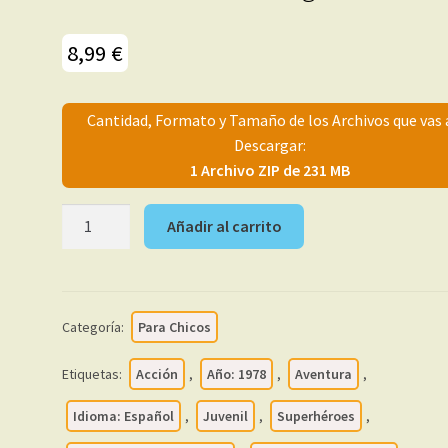
8,99
€
Cantidad, Formato y Tamaño de los Archivos que vas 
Descargar:
1 Archivo ZIP de 231 MB
CIRCULO
Añadir al carrito
JUSTICIERO
–
1978
-
Categoría:
Para Chicos
Vértice
-
Etiquetas:
Acción
,
Año: 1978
,
Aventura
,
Colección
Completa
Idioma: Español
,
Juvenil
,
Superhéroes
,
–