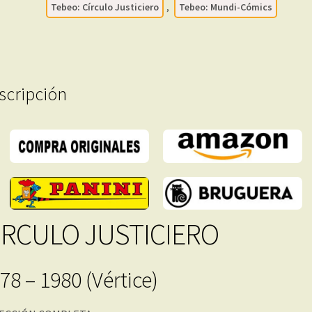
Tebeo: Círculo Justiciero
,
Tebeo: Mundi-Cómics
15
Tebeos
En
Formato
PDF
scripción
-
Descarga
Inmediata
cantidad
IRCULO JUSTICIERO
78 – 1980 (Vértice)