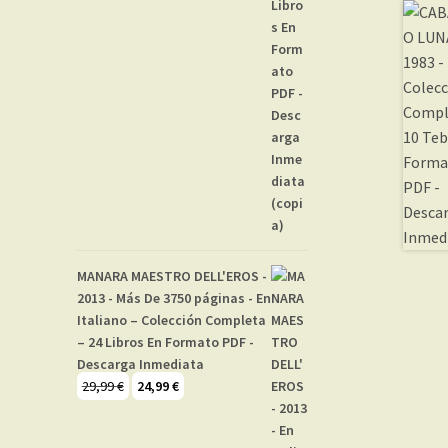
MANARA MAESTRO DELL'EROS -
2013 - Más De 3750 páginas - En
Italiano – Colección Completa
– 24 Libros En Formato PDF -
Descarga Inmediata
El
El
29,99
€
24,99
€
precio
precio
original
actual