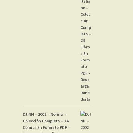
era:
es:
29,99 €.
24,99 €.
DJINN – 2002 – Norma –
Colección Completa – 14
Cómics En Formato PDF –