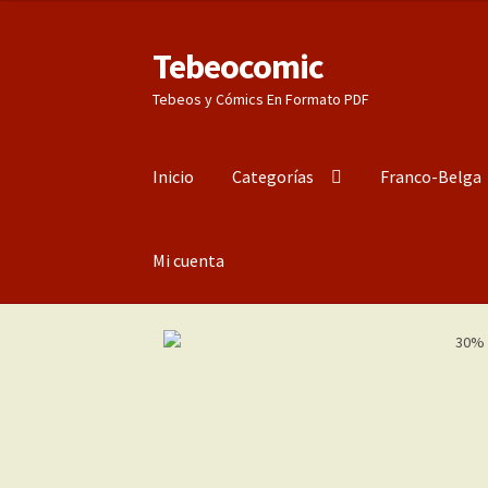
Tebeocomic
Ir
Ir
a
al
Tebeos y Cómics En Formato PDF
la
contenido
navegación
Inicio
Categorías
Franco-Belga
Mi cuenta