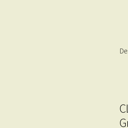
De
C
G