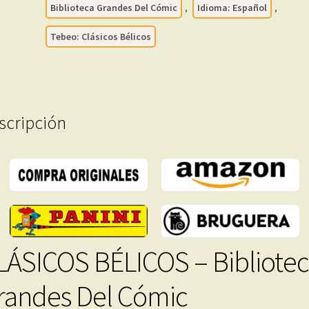
7
Biblioteca Grandes Del Cómic
,
Idioma: Español
,
Libros
Tebeo: Clásicos Bélicos
En
Formato
PDF
-
Descarga
scripción
Inmediata
cantidad
LÁSICOS BÉLICOS – Bibliote
randes Del Cómic