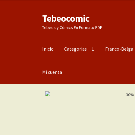
Tebeocomic
Ir
Ir
a
al
Tebeos y Cómics En Formato PDF
la
contenido
navegación
Inicio
Categorías
Franco-Belga
Mi cuenta