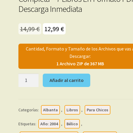
Descarga Inmediata
El
El
14,99
€
12,99
€
precio
precio
original
actual
Cantidad, Formato y Tamaño de los Archivos que vas 
Descargar:
era:
es:
1 Archivo ZIP de 367 MB
14,99 €.
12,99 €.
CLÁSICOS
Añadir al carrito
BÉLICOS
-
2004
-
Categorías:
Albanta
,
Libros
,
Para Chicos
Colección
Completa
Etiquetas:
Año: 2004
,
Bélico
,
-