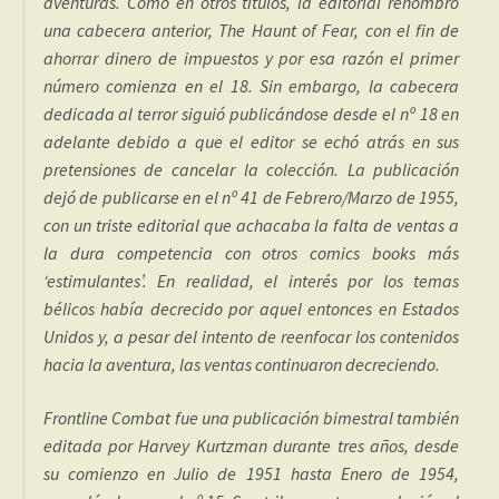
aventuras. Como en otros títulos, la editorial renombró
una cabecera anterior, The Haunt of Fear, con el fin de
ahorrar dinero de impuestos y por esa razón el primer
número comienza en el 18. Sin embargo, la cabecera
dedicada al terror siguió publicándose desde el nº 18 en
adelante debido a que el editor se echó atrás en sus
pretensiones de cancelar la colección. La publicación
dejó de publicarse en el nº 41 de Febrero/Marzo de 1955,
con un triste editorial que achacaba la falta de ventas a
la dura competencia con otros comics books más
‘estimulantes’. En realidad, el interés por los temas
bélicos había decrecido por aquel entonces en Estados
Unidos y, a pesar del intento de reenfocar los contenidos
hacia la aventura, las ventas continuaron decreciendo.
Frontline Combat fue una publicación bimestral también
editada por Harvey Kurtzman durante tres años, desde
su comienzo en Julio de 1951 hasta Enero de 1954,