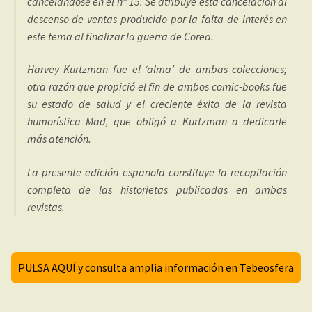
cancelándose en el nº 15. Se atribuye esta cancelación al
descenso de ventas producido por la falta de interés en
este tema al finalizar la guerra de Corea.
Harvey Kurtzman fue el ‘alma’ de ambas colecciones;
otra razón que propició el fin de ambos comic-books fue
su estado de salud y el creciente éxito de la revista
humorística Mad, que obligó a Kurtzman a dedicarle
más atención.
La presente edición española constituye la recopilación
completa de las historietas publicadas en ambas
revistas.
PULSA AQUÍ y consulta amplia información en Tebeosfera