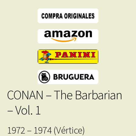
Completa
–
18
Tebeos
En
Formato
PDF
-
Descarga
Inmediata
cantidad
CONAN – The Barbarian
– Vol. 1
1972 – 1974 (Vértice)