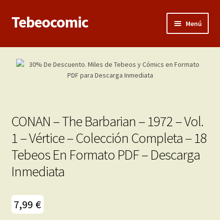
Tebeocomic
Ir
Ir
Menú
a
al
la
contenido
Inicio
navegación
Expandi
Categorías
el
menú
Franco-Belga
hijo
CONAN – The Barbarian – 1972 – Vol.
Adultos
1 – Vértice – Colección Completa – 18
Tebeos En Formato PDF – Descarga
Porno 3D
Inmediata
Inéditas
Expandi
7,99
€
Demos
el