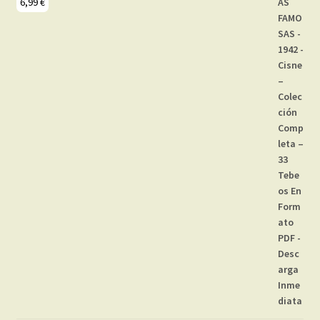
6,99
€