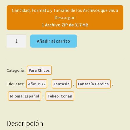
menú
Mi cuenta
Cantidad, Formato y Tamaño de los Archivos que vas a
hijo
Descargar:
1 Archivo ZIP de 317 MB
CONAN
Añadir al carrito
-
The
Barbarian
-
Categoría:
Para Chicos
1972
-
Etiquetas:
Año: 1972
,
Fantasía
,
Fantasía Heroica
,
Vol.
1
Idioma: Español
,
Tebeo: Conan
–
Vértice
-
Descripción
Colección