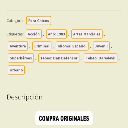
1983
-
Forum
Categoría:
Para Chicos
-
Colección
Etiquetas:
Acción
,
Año: 1983
,
Artes Marciales
,
Completa
–
Aventura
,
Criminal
,
Idioma: Español
,
Juvenil
,
40
Superhéroes
,
Tebeo: Dan Defensor
,
Tebeo: Daredevil
,
Tebeos
En
Urbano
Formato
PDF
-
Descripción
Descarga
Inmediata
cantidad