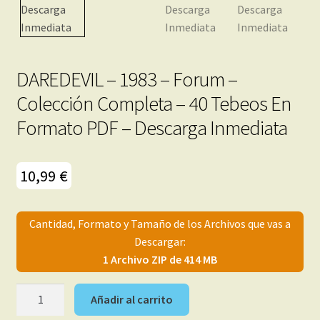
menú
Mi cuenta
hijo
DAREDEVIL – 1983 – Forum –
Colección Completa – 40 Tebeos En
Formato PDF – Descarga Inmediata
10,99
€
Cantidad, Formato y Tamaño de los Archivos que vas a
Descargar:
1 Archivo ZIP de 414 MB
DAREDEVIL
Añadir al carrito
–