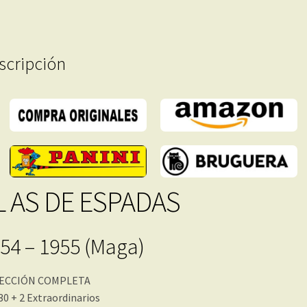
Completa
–
32
scripción
Tebeos
En
Formato
PDF
-
Descarga
Inmediata
cantidad
L AS DE ESPADAS
54 – 1955 (Maga)
ECCIÓN COMPLETA
 30 + 2 Extraordinarios