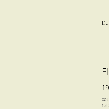
De
E
19
COL
1 al