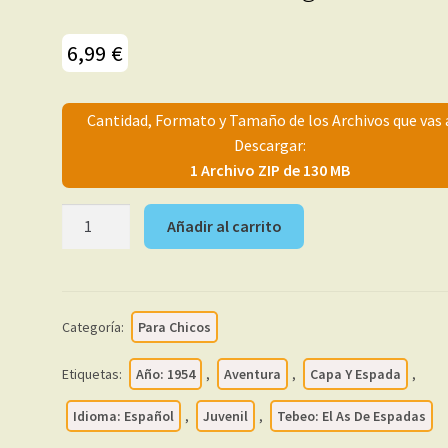
6,99
€
Cantidad, Formato y Tamaño de los Archivos que vas 
Descargar:
1 Archivo ZIP de 130 MB
EL
Añadir al carrito
AS
DE
ESPADAS
-
Categoría:
Para Chicos
1954
–
Etiquetas:
Año: 1954
,
Aventura
,
Capa Y Espada
,
Maga
-
Idioma: Español
,
Juvenil
,
Tebeo: El As De Espadas
Colección