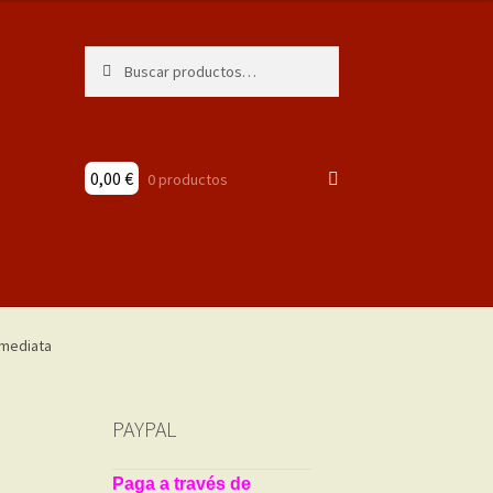
Buscar
Buscar
por:
0,00
€
0 productos
PAYPAL
Paga a través de