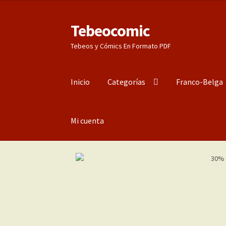
Tebeocomic
Ir
Ir
a
al
Tebeos y Cómics En Formato PDF
la
contenido
navegación
Inicio
Categorías
Franco-Belga
Mi cuenta