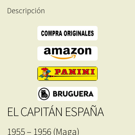
En
Descripción
Formato
PDF
-
Descarga
Inmediata
cantidad
EL CAPITÁN ESPAÑA
1955 – 1956 (Maga)