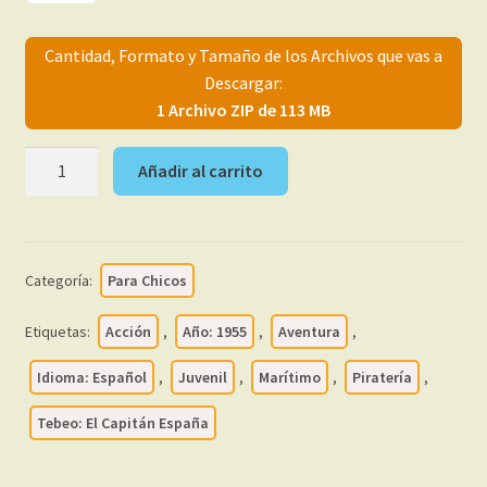
menú
Mi cuenta
hijo
Cantidad, Formato y Tamaño de los Archivos que vas a
Descargar:
1 Archivo ZIP de 113 MB
EL
Añadir al carrito
CAPITÁN
ESPAÑA
-
1955
Categoría:
Para Chicos
-
Maga
Etiquetas:
Acción
,
Año: 1955
,
Aventura
,
-
Colección
Idioma: Español
,
Juvenil
,
Marítimo
,
Piratería
,
Completa
Tebeo: El Capitán España
-
33
Tebeos