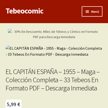
Tebeocomic
Ir
Ir
Menú
a
al
la
contenido
Inicio
navegación
Expandi
Categorías
el
menú
Franco-Belga
hijo
Adultos
EL CAPITÁN ESPAÑA – 1955 – Maga –
Porno 3D
Colección Completa – 33 Tebeos En
Formato PDF – Descarga Inmediata
Inéditas
Expandi
Demos
5,99
€
el