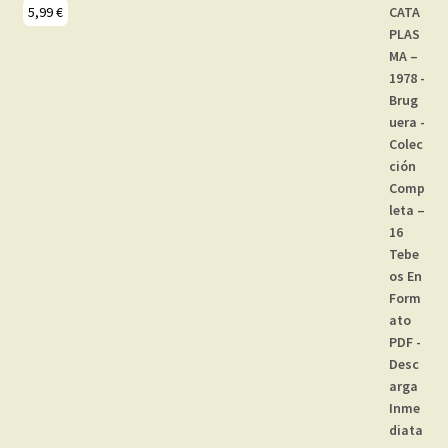
5,99
€