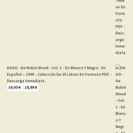
DAGO - De Robin Wood - Vol. 1 - En Blanco Y Negro - En
Español – 1995 - Colección De 25 Libros En Formato PDF -
Descarga Inmediata
El
El
24,99
€
19,99
€
precio
precio
original
actual
era:
es:
24,99 €.
19,99 €.