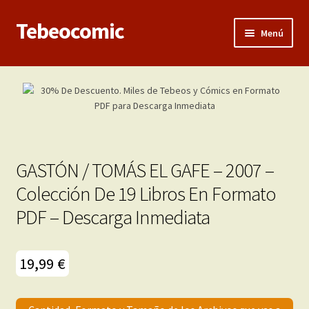
Tebeocomic
Ir
Ir
Menú
a
al
la
contenido
Inicio
navegación
Expandi
Categorías
el
menú
Franco-Belga
hijo
GASTÓN / TOMÁS EL GAFE – 2007 –
Adultos
Colección De 19 Libros En Formato
PDF – Descarga Inmediata
Porno 3D
Inéditas
19,99
€
Expandi
Demos
el