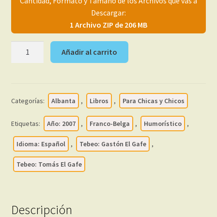
Cantidad, Formato y Tamaño de los Archivos que vas a
menú
Mi cuenta
Descargar:
hijo
1 Archivo ZIP de 206 MB
GASTÓN
Añadir al carrito
/
TOMÁS
EL
GAFE
Categorías:
Albanta
,
Libros
,
Para Chicas y Chicos
–
2007
Etiquetas:
Año: 2007
,
Franco-Belga
,
Humorístico
,
-
Colección
Idioma: Español
,
Tebeo: Gastón El Gafe
,
De
Tebeo: Tomás El Gafe
19
Libros
En
Formato
Descripción
PDF