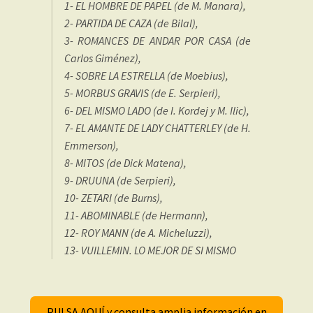
1- EL HOMBRE DE PAPEL (de M. Manara),
2- PARTIDA DE CAZA (de Bilal),
3- ROMANCES DE ANDAR POR CASA (de
Carlos Giménez),
4- SOBRE LA ESTRELLA (de Moebius),
5- MORBUS GRAVIS (de E. Serpieri),
6- DEL MISMO LADO (de I. Kordej y M. Ilic),
7- EL AMANTE DE LADY CHATTERLEY (de H.
Emmerson),
8- MITOS (de Dick Matena),
9- DRUUNA (de Serpieri),
10- ZETARI (de Burns),
11- ABOMINABLE (de Hermann),
12- ROY MANN (de A. Micheluzzi),
13- VUILLEMIN. LO MEJOR DE SI MISMO
PULSA AQUÍ y consulta amplia información en