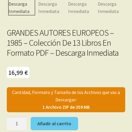
menú
Mi cuenta
hijo
GRANDES AUTORES EUROPEOS –
1985 – Colección De 13 Libros En
Formato PDF – Descarga Inmediata
16,99
€
Cantidad, Formato y Tamaño de los Archivos que vas a
Descargar:
1 Archivo ZIP de 359 MB
GRANDES
Añadir al carrito
AUTORES