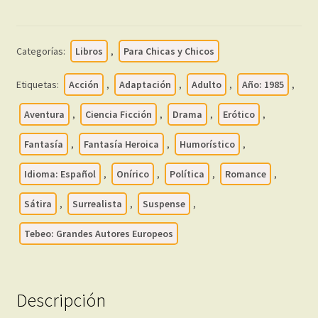
EUROPEOS
–
1985
Categorías:
Libros
,
Para Chicas y Chicos
-
Colección
Etiquetas:
Acción
,
Adaptación
,
Adulto
,
Año: 1985
,
De
13
Aventura
,
Ciencia Ficción
,
Drama
,
Erótico
,
Libros
Fantasía
,
Fantasía Heroica
,
Humorístico
,
En
Formato
Idioma: Español
,
Onírico
,
Política
,
Romance
,
PDF
-
Sátira
,
Surrealista
,
Suspense
,
Descarga
Tebeo: Grandes Autores Europeos
Inmediata
cantidad
Descripción