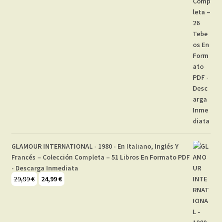
GLAMOUR INTERNATIONAL - 1980 - En Italiano, Inglés Y
Francés – Colección Completa – 51 Libros En Formato PDF
- Descarga Inmediata
El
El
29,99
€
24,99
€
precio
precio
original
actual
era:
es: