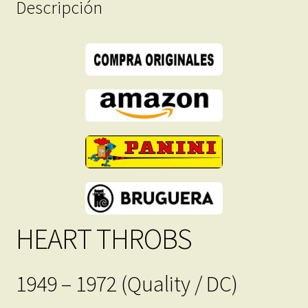
Descripción
146
Tebeos
En
Formato
PDF
-
Descarga
Inmediata
cantidad
HEART THROBS
1949 – 1972 (Quality / DC)