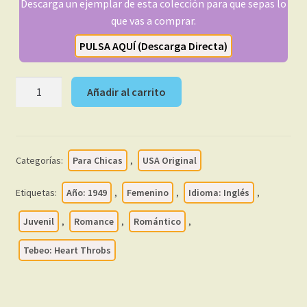
Descarga un ejemplar de esta colección para que sepas lo
que vas a comprar.
PULSA AQUÍ (Descarga Directa)
HEART
Añadir al carrito
THROBS
–
1949
-
Categorías:
Para Chicas
,
USA Original
En
Inglés
Etiquetas:
Año: 1949
,
Femenino
,
Idioma: Inglés
,
–
USA
Juvenil
,
Romance
,
Romántico
,
Original
Tebeo: Heart Throbs
-
Colección
Completa
–