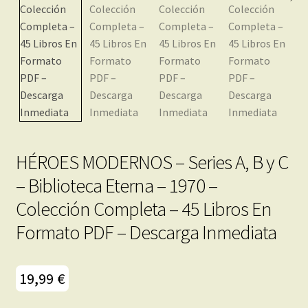
menú
Mi cuenta
hijo
HÉROES MODERNOS – Series A, B y C
– Biblioteca Eterna – 1970 –
Colección Completa – 45 Libros En
Formato PDF – Descarga Inmediata
19,99
€