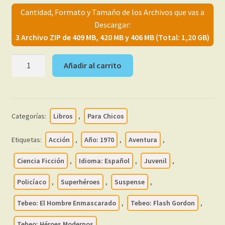
Cantidad, Formato y Tamaño de los Archivos que vas a
Descargar:
3 Archivo ZIP de 409 MB, 420 MB y 406 MB (Total: 1,20 GB)
HÉROES
Añadir al carrito
MODERNOS
-
Series
A,
Categorías:
Libros
,
Para Chicos
B
y
Etiquetas:
Acción
,
Año: 1970
,
Aventura
,
C
-
Ciencia Ficción
,
Idioma: Español
,
Juvenil
,
Biblioteca
Policíaco
,
Superhéroes
,
Suspense
,
Eterna
–
Tebeo: El Hombre Enmascarado
,
Tebeo: Flash Gordon
,
1970
–
Tebeo: Héroes Modernos