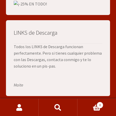
LINKS de Descarga
Todos los LINKS de Descarga funcionan
perfectamente. Pero si tienes cualquier problema
con las Descargas, contacta conmigo y te lo
soluciono en un pis-pas.
Maite
0
Buscar
Buscar