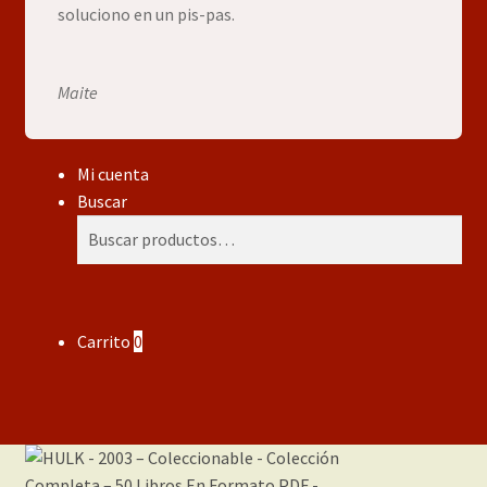
soluciono en un pis-pas.
Maite
Mi cuenta
Buscar
Buscar
Buscar
por:
Carrito
0