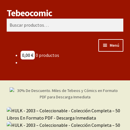
Tebeocomic
Ir
Ir
Buscar
a
al
Buscar
la
contenido
por:
navegación
Menú
0,00
€
0 productos
Inicio
Categorías
Franco-Belga
Adultos
Porno 3D