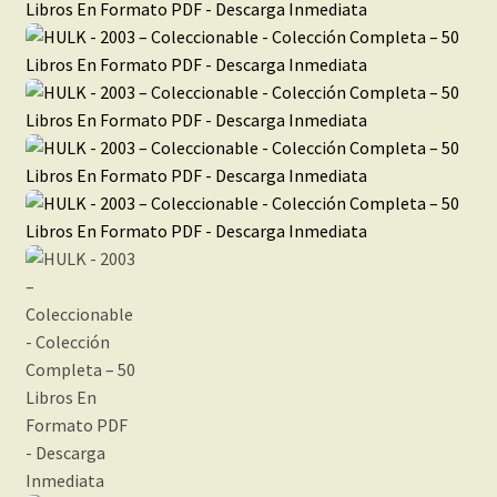
Inéditas
Demos
Mi cuenta