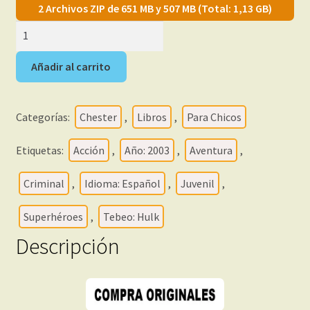
2 Archivos ZIP de 651 MB y 507 MB (Total: 1,13 GB)
HULK
-
2003
Añadir al carrito
–
Coleccionable
-
Categorías:
Chester
,
Libros
,
Para Chicos
Colección
Completa
Etiquetas:
Acción
,
Año: 2003
,
Aventura
,
–
Criminal
,
Idioma: Español
,
Juvenil
,
50
Libros
Superhéroes
,
Tebeo: Hulk
En
Formato
Descripción
PDF
-
Descarga
Inmediata