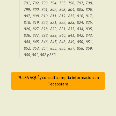
791, 792, 793, 794, 795, 796, 797, 798,
799, 800, 801, 802, 803, 804, 805, 806,
807, 808, 810, 811, 812, 815, 816, 817,
818, 819, 820, 821, 822, 823, 824, 825,
826, 827, 828, 829, 831, 833, 834, 835,
836, 837, 838, 839, 840, 841, 842, 843,
844, 845, 846, 847, 848, 849, 850, 851,
852, 853, 854, 855, 856, 857, 858, 859,
860, 861, 862 y 863.
PULSA AQUÍ y consulta amplia información en
Tebeosfera