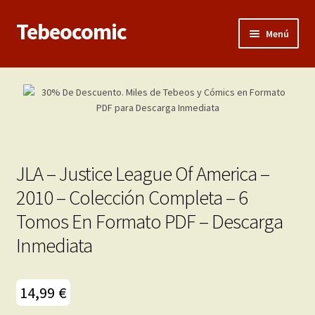
Tebeocomic
Ir
Ir
Menú
a
al
la
contenido
Inicio
navegación
Expandi
Categorías
el
menú
Franco-Belga
hijo
JLA – Justice League Of America –
Adultos
2010 – Colección Completa – 6
Tomos En Formato PDF – Descarga
Porno 3D
Inmediata
Inéditas
Expandi
14,99
€
Demos
el