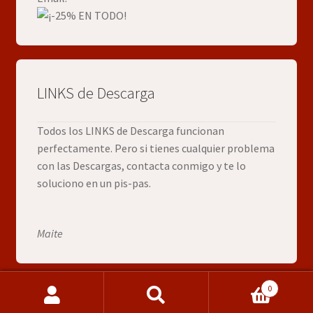
LINKS de Descarga
Todos los LINKS de Descarga funcionan
perfectamente. Pero si tienes cualquier problema
con las Descargas, contacta conmigo y te lo
soluciono en un pis-pas.
Maite
0
Buscar
Buscar