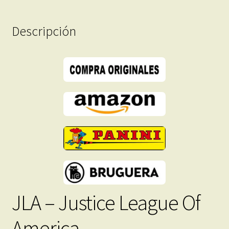
Tomos
En
Descripción
Formato
PDF
-
Descarga
Inmediata
cantidad
JLA – Justice League Of
America