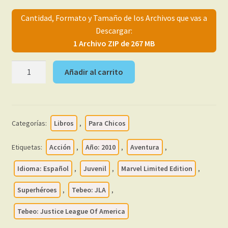
menú
Mi cuenta
Cantidad, Formato y Tamaño de los Archivos que vas a
hijo
Descargar:
1 Archivo ZIP de 267 MB
JLA
Añadir al carrito
-
Justice
League
Of
Categorías:
Libros
,
Para Chicos
America
-
Etiquetas:
Acción
,
Año: 2010
,
Aventura
,
2010
-
Idioma: Español
,
Juvenil
,
Marvel Limited Edition
,
Colección
Superhéroes
,
Tebeo: JLA
,
Completa
–
Tebeo: Justice League Of America
6