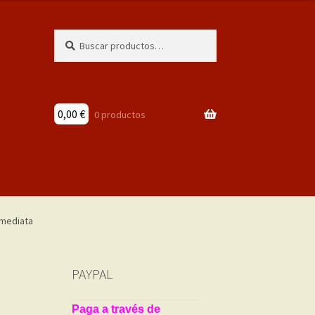
Buscar
Buscar
por:
0,00
€
0 productos
PAYPAL
Paga a través de