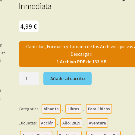
Inmediata
4,99
€
Cantidad, Formato y Tamaño de los Archivos que vas 
Descargar:
1 Archivo PDF de 133 MB
KILLRAVEN
Añadir al carrito
-
2019
-
Marvel
Categorías:
Albanta
,
Libros
,
Para Chicos
Limited
Edition
Etiquetas:
Acción
,
Año: 2019
,
Aventura
,
–