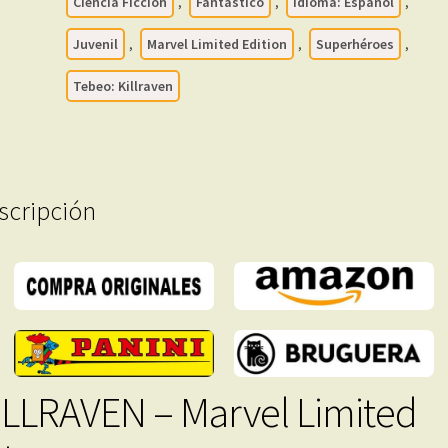
Colección
Ciencia Ficción
,
Fantástico
,
Idioma: Español
,
Completa
Juvenil
,
Marvel Limited Edition
,
Superhéroes
,
–
1
Tebeo: Killraven
Tomo
En
Formato
PDF
-
scripción
Descarga
Inmediata
cantidad
ILLRAVEN – Marvel Limited