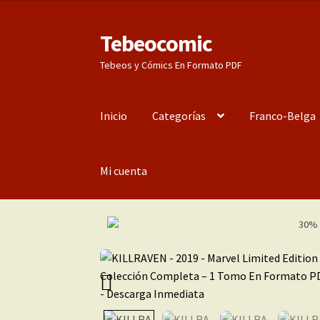
Tebeocomic
Ir
Ir
a
al
Tebeos y Cómics En Formato PDF
la
contenido
navegación
Inicio
Categorías
Franco-Belga
Mi cuenta