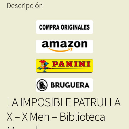
Colección
Descripción
Completa
–
28
Libros
En
Formato
PDF
-
Descarga
Inmediata
cantidad
LA IMPOSIBLE PATRULLA
X – X Men – Biblioteca