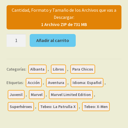
menú
Mi cuenta
Cantidad, Formato y Tamaño de los Archivos que vas a
hijo
Descargar:
1 Archivo ZIP de 731 MB
LA
Añadir al carrito
IMPOSIBLE
PATRULLA
X
-
Categorías:
Albanta
,
Libros
,
Para Chicos
X
Men
Etiquetas:
Acción
,
Aventura
,
Idioma: Español
,
-
2006
Juvenil
,
Marvel
,
Marvel Limited Edition
,
-
Superhéroes
,
Tebeo: La Patrulla X
,
Tebeo: X-Men
Biblioteca
Marvel
–