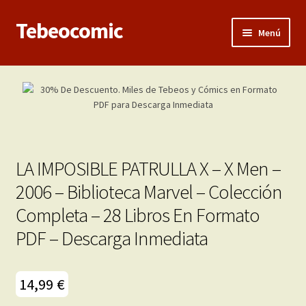
Tebeocomic
Ir
Ir
Menú
a
al
la
contenido
Inicio
navegación
Expandi
Categorías
el
menú
Franco-Belga
hijo
LA IMPOSIBLE PATRULLA X – X Men –
Adultos
2006 – Biblioteca Marvel – Colección
Completa – 28 Libros En Formato
Porno 3D
PDF – Descarga Inmediata
Inéditas
Expandi
14,99
€
Demos
el