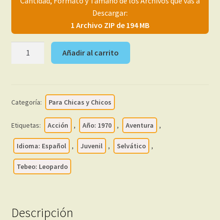
Cantidad, Formato y Tamaño de los Archivos que vas a
menú
Mi cuenta
Descargar:
hijo
1 Archivo ZIP de 194 MB
LEOPARDO
Añadir al carrito
–
1970
-
Colección
Categoría:
Para Chicas y Chicos
Completa
–
Etiquetas:
Acción
,
Año: 1970
,
Aventura
,
14
Tebeos
Idioma: Español
,
Juvenil
,
Selvático
,
En
Tebeo: Leopardo
Formato
PDF
-
Descarga
Descripción
Inmediata