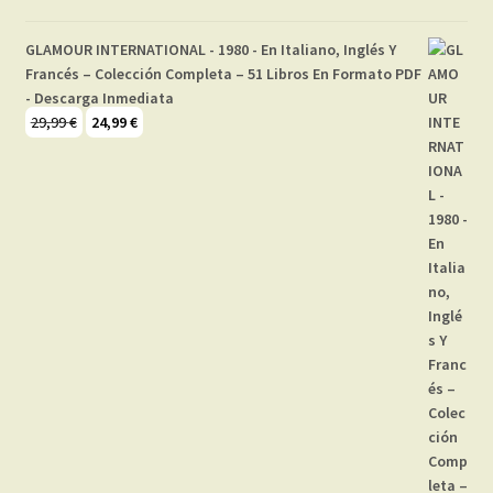
GLAMOUR INTERNATIONAL - 1980 - En Italiano, Inglés Y
Francés – Colección Completa – 51 Libros En Formato PDF
- Descarga Inmediata
El
El
29,99
€
24,99
€
precio
precio
original
actual
era:
es:
29,99 €.
24,99 €.