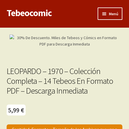
Tebeocomic
Ir
Ir
Menú
a
al
la
contenido
Inicio
navegación
Expandi
Categorías
el
menú
Franco-Belga
hijo
LEOPARDO – 1970 – Colección
Adultos
Completa – 14 Tebeos En Formato
PDF – Descarga Inmediata
Porno 3D
Inéditas
5,99
€
Expandi
Demos
el