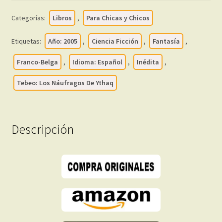
-
Categorías:
Libros
,
Para Chicas y Chicos
En
Español
Etiquetas:
Año: 2005
,
Ciencia Ficción
,
Fantasía
,
-
2005
Franco-Belga
,
Idioma: Español
,
Inédita
,
–
Tebeo: Los Náufragos De Ythaq
Colección
De
17
Libros
Descripción
En
Formato
PDF
-
Descarga
Inmediata
cantidad