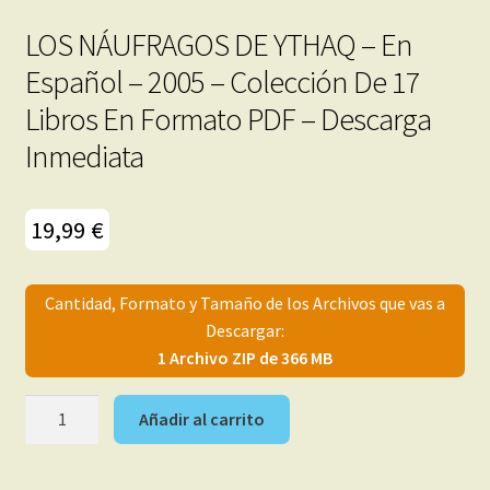
LOS NÁUFRAGOS DE YTHAQ – En
Español – 2005 – Colección De 17
Libros En Formato PDF – Descarga
Inmediata
19,99
€
Cantidad, Formato y Tamaño de los Archivos que vas a
Descargar:
1 Archivo ZIP de 366 MB
LOS
Añadir al carrito
NÁUFRAGOS
DE
YTHAQ