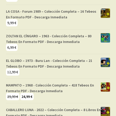
LA COSA - Forum 1989 – Colección Completa – 16 Tebeos
En Formato PDF - Descarga Inmediata
9,99
€
ZOLTAN EL CÍNGARO – 1963 - Colección Completa – 80
Tebeos En Formato PDF - Descarga Inmediata
6,99
€
EL GLOBO – 1973 - Buru Lan - Colección Completa – 21
Tebeos En Formato PDF - Descarga Inmediata
12,99
€
MAMPATO – 1968 - Colección Completa – 418 Tebeos En
Formato PDF - Descarga Inmediata
El
El
29,99
€
24,99
€
precio
precio
original
actual
CABALLERO LUNA - 2022 – Colección Completa – 8 Libros En
era:
es:
Formato PDF - Descarga Inmediata