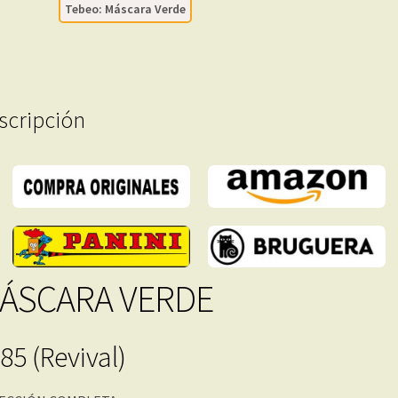
Tebeo: Máscara Verde
En
Formato
PDF
-
Descarga
scripción
Inmediata
cantidad
ÁSCARA VERDE
85 (Revival)