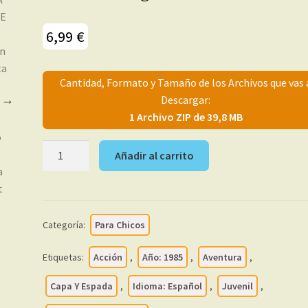
6,99
€
Cantidad, Formato y Tamaño de los Archivos que vas 
Descargar:
1 Archivo ZIP de 39,8 MB
MASCARA
Añadir al carrito
VERDE
–
1985
-
Categoría:
Para Chicos
Colección
Completa
Etiquetas:
Acción
,
Año: 1985
,
Aventura
,
–
15
Capa Y Espada
,
Idioma: Español
,
Juvenil
,
Tebeos