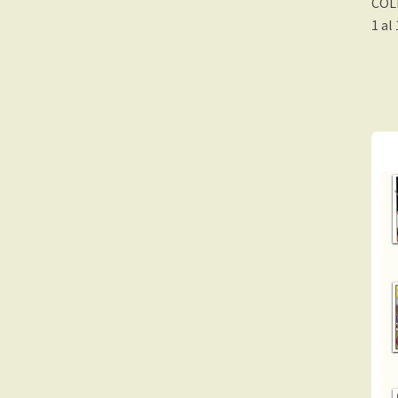
COL
1 al