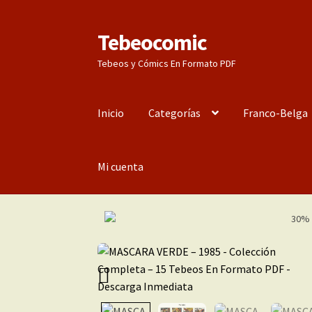
Tebeocomic
Ir
Ir
a
al
Tebeos y Cómics En Formato PDF
la
contenido
navegación
Inicio
Categorías
Franco-Belga
Mi cuenta