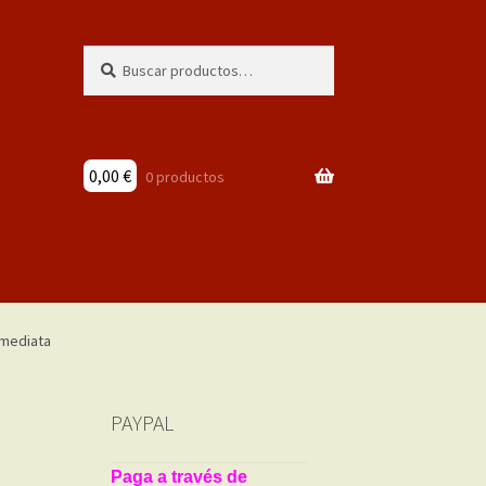
Buscar
Buscar
por:
0,00
€
0 productos
n
PAYPAL
Paga a través de