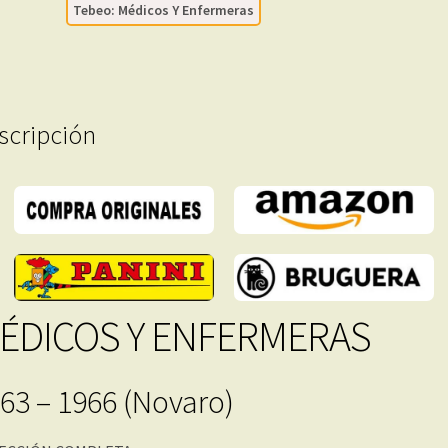
Tebeo: Médicos Y Enfermeras
Tebeos
En
Formato
PDF
-
scripción
Descarga
Inmediata
cantidad
ÉDICOS Y ENFERMERAS
63 – 1966 (Novaro)