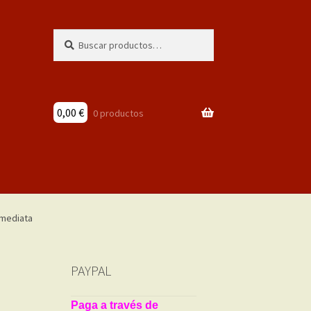
Buscar
Buscar
por:
0,00
€
0 productos
PAYPAL
Paga a través de