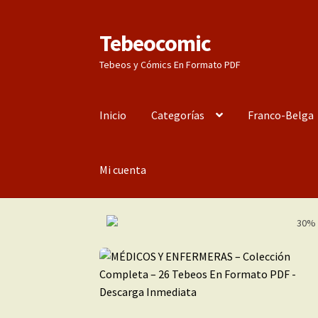
Tebeocomic
Ir
Ir
a
al
Tebeos y Cómics En Formato PDF
la
contenido
navegación
Inicio
Categorías
Franco-Belga
Mi cuenta