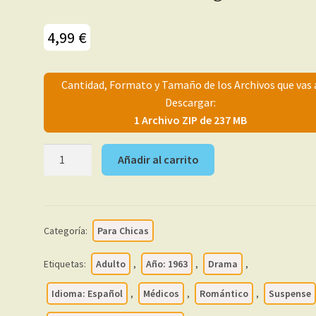
4,99
€
Cantidad, Formato y Tamaño de los Archivos que vas 
Descargar:
1 Archivo ZIP de 237 MB
MÉDICOS
Añadir al carrito
Y
ENFERMERAS
–
1963
Categoría:
Para Chicas
-
Colección
Etiquetas:
Adulto
,
Año: 1963
,
Drama
,
Completa
–
Idioma: Español
,
Médicos
,
Romántico
,
Suspense
26