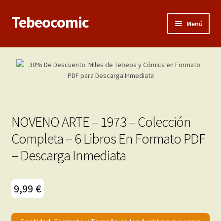
Tebeocomic
Ir
Ir
Menú
a
al
la
contenido
Inicio
navegación
Expandi
Categorías
el
menú
Franco-Belga
hijo
NOVENO ARTE – 1973 – Colección
Adultos
Completa – 6 Libros En Formato PDF
– Descarga Inmediata
Porno 3D
Inéditas
9,99
€
Expandi
Demos
el