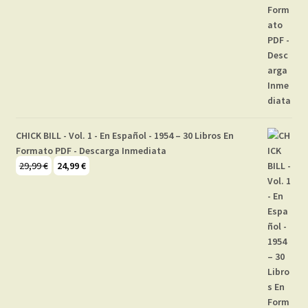
CHICK BILL - Vol. 1 - En Español - 1954 – 30 Libros En
Formato PDF - Descarga Inmediata
El
El
29,99
€
24,99
€
precio
precio
original
actual
era:
es:
29,99 €.
24,99 €.