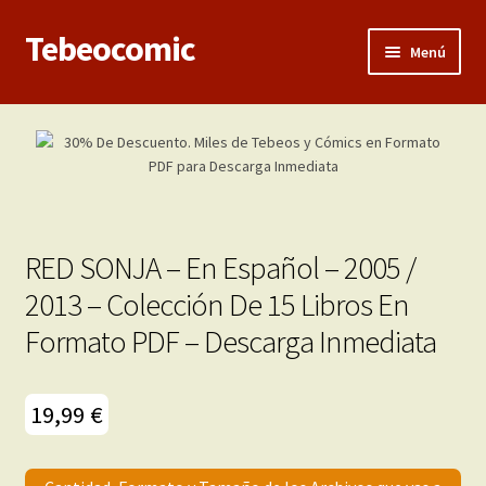
Tebeocomic
Ir
Ir
Menú
a
al
la
contenido
Inicio
navegación
Expandi
Categorías
el
menú
Franco-Belga
hijo
RED SONJA – En Español – 2005 /
Adultos
2013 – Colección De 15 Libros En
Formato PDF – Descarga Inmediata
Porno 3D
Inéditas
19,99
€
Expandi
Demos
el