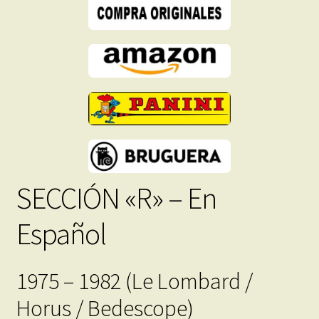
PDF
-
Descarga
Inmediata
cantidad
SECCIÓN «R» – En
Español
1975 – 1982 (Le Lombard /
Horus / Bedescope)