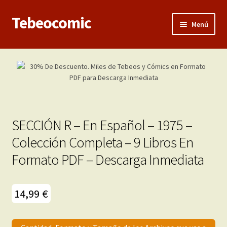
Tebeocomic
Ir
Ir
Menú
a
al
la
contenido
Inicio
navegación
Expandi
Categorías
el
menú
Franco-Belga
hijo
SECCIÓN R – En Español – 1975 –
Adultos
Colección Completa – 9 Libros En
Formato PDF – Descarga Inmediata
Porno 3D
Inéditas
14,99
€
Expandi
Demos
el