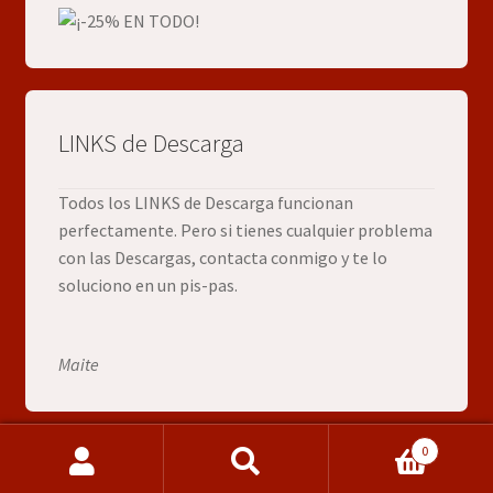
LINKS de Descarga
Todos los LINKS de Descarga funcionan
perfectamente. Pero si tienes cualquier problema
con las Descargas, contacta conmigo y te lo
soluciono en un pis-pas.
Maite
0
Buscar
Buscar