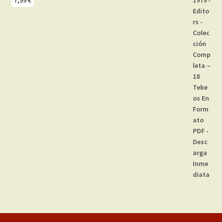
7,99
€