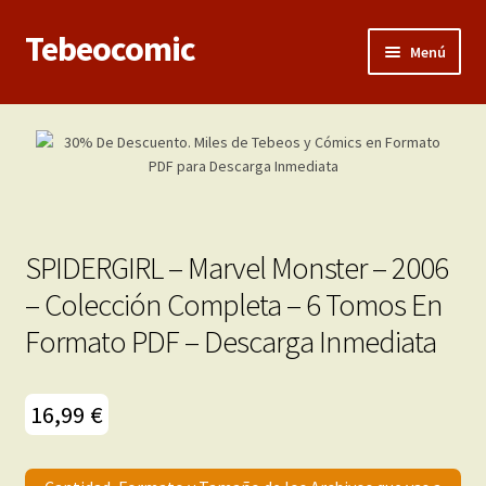
Tebeocomic
Ir
Ir
Menú
a
al
la
contenido
Inicio
navegación
Expandi
Categorías
el
menú
Franco-Belga
hijo
SPIDERGIRL – Marvel Monster – 2006
Adultos
– Colección Completa – 6 Tomos En
Formato PDF – Descarga Inmediata
Porno 3D
Inéditas
16,99
€
Expandi
Demos
el