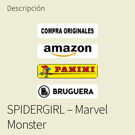
Descripción
-
Descarga
Inmediata
cantidad
SPIDERGIRL – Marvel
Monster